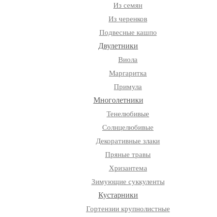
Из семян
Из черенков
Подвесные кашпо
Двулетники
Виола
Маргаритка
Примула
Многолетники
Тенелюбивые
Солнцелюбивые
Декоративные злаки
Пряные травы
Хризантема
Зимующие суккуленты
Кустарники
Гортензии крупнолистные