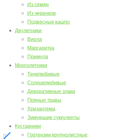
Из семян
Из черенков
Подвесные кашпо
Двулетники
Виола
Маргаритка
Примула
Многолетники
Тенелюбивые
Солнцелюбивые
Декоративные злаки
Пряные травы
Хризантема
Зимующие суккуленты
Кустарники
Гортензии крупнолистные