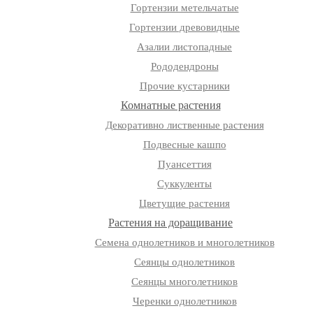
Гортензии метельчатые
Гортензии древовидные
Азалии листопадные
Рододендроны
Прочие кустарники
Комнатные растения
Декоративно лиственные растения
Подвесные кашпо
Пуансеттия
Суккуленты
Цветущие растения
Растения на доращивание
Семена однолетников и многолетников
Сеянцы однолетников
Сеянцы многолетников
Черенки однолетников